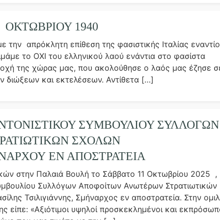
Σ ΟΚΤΩΒΡΙΟΥ 1940
με την απρόκλητη επίθεση της φασιστικής Ιταλίας εναντί
ιμάμε το ΟΧΙ του ελληνικού λαού ενάντια στο φασίστα
ατοχή της χώρας μας, που ακολούθησε ο λαός μας έζησε σ
ν διώξεων και εκτελέσεων. Αντίθετα […]
ΥΝΤΟΝΙΣΤΙΚΟΎ ΣΥΜΒΟΥΛΊΟΥ ΣΥΛΛΌΓΩΝ
ΡΑΤΙΩΤΙΚΏΝ ΣΧΟΛΏΝ
ΗΝΆΡΧΟΥ ΕΝ ΑΠΟΣΤΡΑΤΕΊΑ
κών στην Παλαιά Βουλή το Σάββατο 11 Οκτωβρίου 2025 ,
Συμβουλίου Συλλόγων Αποφοίτων Ανωτέρων Στρατιωτικών
ίλης Τσιλιγιάννης, Σμήναρχος εν αποστρατεία. Στην ομιλ
νης είπε: «Αξιότιμοι υψηλοί προσκεκλημένοι και εκπρόσωπ