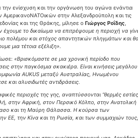
 την ενίσχυση και την οργάνωση του αγώνα ενάντια
ν ΑμερικανοΝΑΤΟικών στην Αλεξανδρούπολη και τις
εδονίας και της Θράκης, μίλησε ο
Γιώργος Ροΐδης
,
ν έχουμε το δικαίωμα να επιτρέψουμε η περιοχή να γίν
ιο πολέμου και στόχος απαντητικών πληγμάτων και θ
με μια τέτοια εξέλιξη»
.
είωσε:
«Βρισκόμαστε σε μια χρονική περίοδο που
εις στην παγκόσμια σκακιέρα. Είναι κινήσεις μεγάλου
 Συμφωνία AUKUS μεταξύ Αυστραλίας, Ηνωμένου
εσε και αλυσιδωτές αντιδράσεις.
φικές περιοχές της γης, αναπτύσσονται “θερμές εστίες
λή, στην Αφρική, στον Περσικό Κόλπο, στην Ανατολική
κασο και τη Μαύρη Θάλασσα. Η κούρσα των
ν ΕΕ, την Κίνα και τη Ρωσία, και των συμμαχιών τους
ς επιπτώσεις και στην ευρύτερη περιοχή μας. Δεκάδες