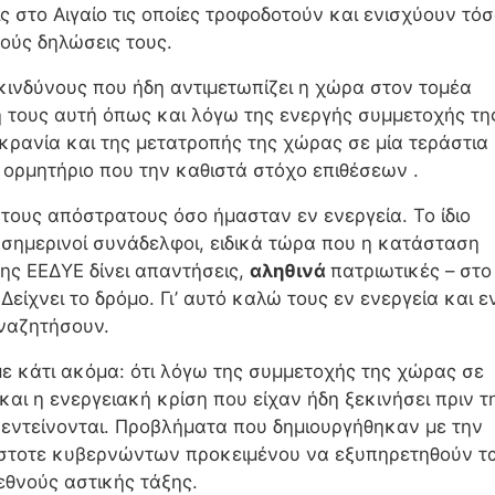
ις στο Αιγαίο τις οποίες τροφοδοτούν και ενισχύουν τό
ρούς δηλώσεις τους.
ινδύνους που ήδη αντιμετωπίζει η χώρα στον τομέα
τους αυτή όπως και λόγω της ενεργής συμμετοχής τη
κρανία και της μετατροπής της χώρας σε μία τεράστια
 ορμητήριο που την καθιστά στόχο επιθέσεων .
τους απόστρατους όσο ήμασταν εν ενεργεία. Το ίδιο
ι σημερινοί συνάδελφοι, ειδικά τώρα που η κατάσταση
της ΕΕΔΥΕ δίνει απαντήσεις,
αληθινά
πατριωτικές – στο
Δείχνει το δρόμο. Γι’ αυτό καλώ τους εν ενεργεία και ε
ναζητήσουν.
ε κάτι ακόμα: ότι λόγω της συμμετοχής της χώρας σε
και η ενεργειακή κρίση που είχαν ήδη ξεκινήσει πριν τ
εντείνονται. Προβλήματα που δημιουργήθηκαν με την
στοτε κυβερνώντων προκειμένου να εξυπηρετηθούν τ
εθνούς αστικής τάξης.