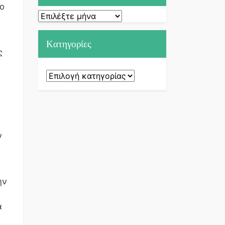
σο
Ιστορικό
Kατηγορίες
ς
Kατηγορίες
ν
ην
α