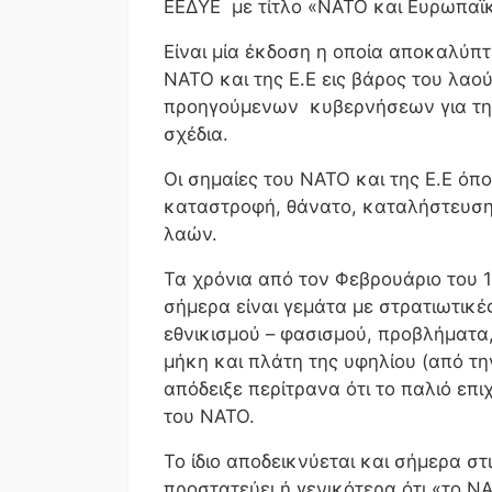
ΕΕΔΥΕ με τίτλο «ΝΑΤΟ και Ευρωπαϊ
Είναι μία έκδοση η οποία αποκαλύπ
ΝΑΤΟ και της Ε.Ε εις βάρος του λαού
προηγούμενων κυβερνήσεων για την
σχέδια.
Οι σημαίες του ΝΑΤΟ και της Ε.Ε όπ
καταστροφή, θάνατο, καταλήστευση
λαών.
Τα χρόνια από τον Φεβρουάριο του
σήμερα είναι γεμάτα με στρατιωτικέ
εθνικισμού – φασισμού, προβλήματ
μήκη και πλάτη της υφηλίου (από την
απόδειξε περίτρανα ότι το παλιό επ
του ΝΑΤΟ.
Το ίδιο αποδεικνύεται και σήμερα σ
προστατεύει ή γενικότερα ότι «το Ν