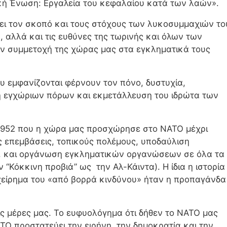
κή Ένωση: Εργαλεία του κεφαλαίου κατά των λαών».
τει τον σκοπό και τους στόχους των λυκοσυμμαχιών το
, αλλά και τις ευθύνες της τωρινής και όλων των
 συμμετοχή της χώρας μας στα εγκληματικά τους
ου εμφανίζονται φέρνουν τον πόνο, δυστυχία,
 εγχώριων πόρων και εκμετάλλευση του ιδρώτα των
 1952 που η χώρα μας προσχώρησε στο ΝΑΤΟ μέχρι
ς επεμβάσεις, τοπικούς πολέμους, υποδαύλιση
α, και οργάνωση εγκληματικών οργανώσεων σε όλα τα
 “Κόκκινη προβιά” ως την Αλ-Κάιντα). Η ίδια η ιστορία
ιχείρημα του «από βορρά κινδύνου» ήταν η προπαγάνδα
τις μέρες μας. Το ευφυολόγημα ότι δήθεν το ΝΑΤΟ μας
ΑΤΟ προστατεύει την ειρήνη, την δημοκρατία και την