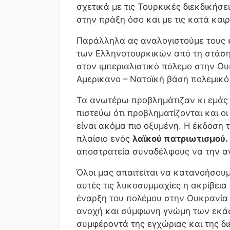
σχετικά με τις Τουρκικές διεκδικήσε
στην πράξη όσο και με τις κατά και
Παράλληλα ας αναλογιστούμε τους κ
των Ελληνοτουρκικών από τη στάση 
στον ιμπεριαλιστικό πόλεμο στην Ου
Αμερικανο – Νατοϊκή βάση πολεμικό
Τα ανωτέρω προβλημάτιζαν κι εμάς 
πιστεύω ότι προβληματίζονται και ο
είναι ακόμα πιο οξυμένη. Η έκδοση 
πλαίσιο ενός
λαϊκού πατριωτισμού.
αποστρατεία συναδέλφους να την α
Όλοι μας απαιτείται να κατανοήσουμ
αυτές τις λυκοσυμμαχίες η ακρίβεια 
έναρξη του πολέμου στην Ουκρανία 
ανοχή και σύμφωνη γνώμη των εκά
συμφέροντά της εγχώριας και της δι