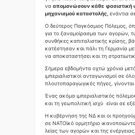
να
απομονώσουν κάθε
φασιστική 
μηχανισμού καταστολής,
ενάντια σε
Ο δεύτερος Παγκόσμιος Πόλεμος, ό
για το ξαναμοίρασμα των αγορών, τ
συνθήκες καπιταλιστικής κρίσης, β
κατέστησαν και πάλι τη Γερμανία με
να αποκαταστήσει και τη στρατιωτικ
Σήμερα εβδομήντα οχτώ χρόνια μετά,
ιμπεριαλιστικοί ανταγωνισμοί σε όλ
πλουτοπαραγωγικές πήγες, γίνονται 
Ένας ακόμα ιμπεριαλιστικός πόλεμος
και τη γεωπολιτική ισχύ είναι σε εξ
Η κυβέρνηση της ΝΔ και οι προηγο
σε ΝΑΤΟϊκό ορμητήριο ικανοποιώντας
λείας των αγορών και της ενέργειας