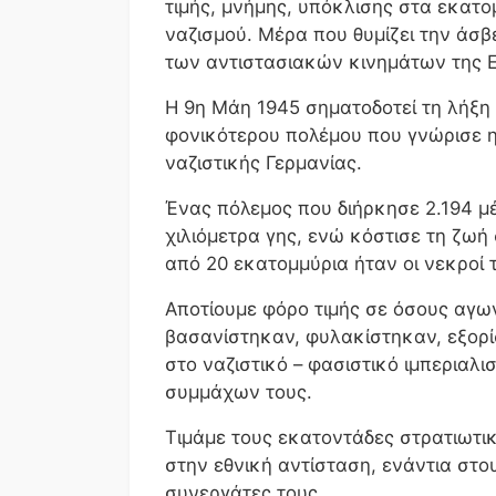
τιμής, μνήμης, υπόκλισης στα εκατο
ναζισμού. Μέρα που θυμίζει την άσ
των αντιστασιακών κινημάτων της 
Η 9η Μάη 1945 σηματοδοτεί τη λήξη
φονικότερου πολέμου που γνώρισε 
ναζιστικής Γερμανίας.
Ένας πόλεμος που διήρκησε 2.194 μ
χιλιόμετρα γης, ενώ κόστισε τη ζω
από 20 εκατομμύρια ήταν οι νεκροί 
Aποτίουμε φόρο τιμής σε όσους αγων
βασανίστηκαν, φυλακίστηκαν, εξορί
στο ναζιστικό – φασιστικό ιμπεριαλι
συμμάχων τους.
Τιμάμε τους εκατοντάδες στρατιωτι
στην εθνική αντίσταση, ενάντια στο
συνεργάτες τους.