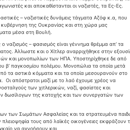
γωνιστές και αποκαθίστανται οι ναζιστές, τα Ες-Ες.
δραστικές – ναζιστικές δυνάμεις τάγματα Αζόφ κ.α, που
 κυβέρνηση της Ουκρανίας και στη χώρα μας
γματα μέσα στη Βουλή.
 ο ναζισμός – φασισμός είναι γέννημα θρέμμα απ’ τα
ατος. Άλλωστε και ο Χίτλερ αναρριχήθηκε στην εξουσ
ϊκών και μονοπωλίων των ΗΠΑ. Υποστηρίχθηκε δε από
του β’ παγκοσμίου πολέμου. Μονοπώλια τα οποία μετά
πό τα αστικά κόμματα και τα οποία μεσουρανούν στο
. Οι απόστρατοι μαζί με το λαό έχουμε χρέος να
νοσταλγούς των χιτλερικών, ναζί, φασίστες και
ων δωσίλογων της κατοχής και των συνεργατών των
ων των Σωμάτων Ασφαλείας και τα στρατευμένα παιδ
ν πλειοψηφία τους από λαϊκές οικογένειες εκφράζουν 
αγκαίο να αγνοήσουν και