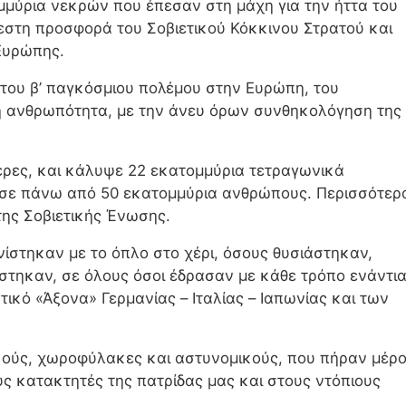
μμύρια νεκρών που έπεσαν στη μάχη για την ήττα του
βεστη προσφορά του Σοβιετικού Κόκκινου Στρατού και
Ευρώπης.
 του β’ παγκόσμιου πολέμου στην Ευρώπη, του
η ανθρωπότητα, με την άνευ όρων συνθηκολόγηση της
έρες, και κάλυψε 22 εκατομμύρια τετραγωνικά
ή σε πάνω από 50 εκατομμύρια ανθρώπους. Περισσότερ
της Σοβιετικής Ένωσης.
ίστηκαν με το όπλο στο χέρι, όσους θυσιάστηκαν,
στηκαν, σε όλους όσοι έδρασαν με κάθε τρόπο ενάντι
στικό «Άξονα» Γερμανίας – Ιταλίας – Ιαπωνίας και των
κούς, χωροφύλακες και αστυνομικούς, που πήραν μέρ
υς κατακτητές της πατρίδας μας και στους ντόπιους