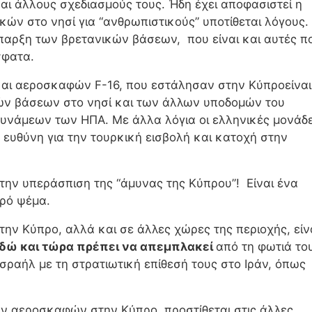
και άλλους σχεδιασμούς τους. Ήδη έχει αποφασιστεί η
ών στο νησί για “ανθρωπιστικούς” υποτίθεται λόγους.
παρξη των βρετανικών βάσεων, που είναι και αυτές π
σφατα.
αι αεροσκαφών F-16, που εστάλησαν στην Κύπροείναι
ών βάσεων στο νησί και των άλλων υποδομών του
υνάμεων των ΗΠΑ. Με άλλα λόγια οι ελληνικές μονάδ
ευθύνη για την τουρκική εισβολή και κατοχή στην
στην υπεράσπιση της “άμυνας της Κύπρου”! Είναι ένα
ρό ψέμα.
στην Κύπρο, αλλά και σε άλλες χώρες της περιοχής, είν
εδώ και τώρα πρέπει να απεμπλακεί
από τη φωτιά το
σραήλ με τη στρατιωτική επίθεσή τους στο Ιράν, όπως
ν αεροσκαφών στην Κύπρο, προστίθεται στις άλλες