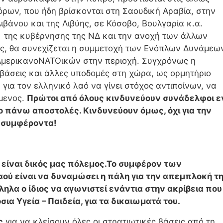
ρων, που ήδη βρίσκονται στη Σαουδική Αραβία, στην
βάνου και της Λιβύης, σε Κόσοβο, Βουλγαρία κ.α.
νη της κυβέρνησης της ΝΔ και την ανοχή των άλλων
ς, θα συνεχίζεται η συμμετοχή των Ενόπλων Δυνάμεω
ΑμερικανοΝΑΤΟικών στην περιοχή. Συγχρόνως η
βάσεις και άλλες υποδομές στη χώρα, ως ορμητήριο
για τον ελληνικό λαό να γίνει στόχος αντιποίνων, να
ύμενος.
Πρώτοι από όλους κινδυνεύουν συνάδελφοι ε
ο πάνω αποστολές. Κινδυνεύουν όμως, όχι για την
α συμφέροντα!
 είναι δικός μας πόλεμος.Το συμφέρον των
αού είναι να δυναμώσει η πάλη για την απεμπλοκή τ
ηλα ο ίδιος να αγωνιστεί ενάντια στην ακρίβεια που
σια Υγεία – Παιδεία, για τα δικαιωματά του.
ς
για να κλείσουν όλες οι στρατιωτικές βάσεις από τη