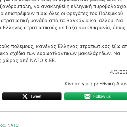
εξανδρούπολη, να ανακληθεί η ελληνική πυροβολαρχία
 να επιστρέψουν πίσω όλες οι φρεγάτες του Πολεμικού
ή στρατιωτική μονάδα από τα Βαλκάνια και αλλού. Να
ει Έλληνες στρατιωτικούς σε Γάζα και Ουκρανία, όπως
ικούς πολέμους, κανένας Έλληνας στρατιωτικός έξω α
μικα σχέδια των ευρωατλαντικών μακελάρηδων. Να
ης χώρας από ΝΑΤΟ & ΕΕ.
4/3/20
Κίνηση για την Εθνική Άμυ
Tweet
Follow us
ρος
,
ΝΑΤΟ