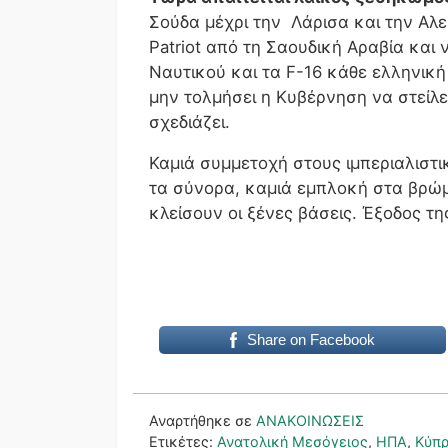
Σούδα μέχρι την Λάρισα και την Αλ
Patriot από τη Σαουδική Αραβία και
Ναυτικού και τα F-16 κάθε ελληνικ
μην τολμήσει η Κυβέρνηση να στείλ
σχεδιάζει.
Καμιά συμμετοχή στους ιμπεριαλιστ
τα σύνορα, καμιά εμπλοκή στα βρώ
κλείσουν οι ξένες βάσεις. Έξοδος τ
Share on Facebook
Αναρτήθηκε σε
ΑΝΑΚΟΙΝΩΣΕΙΣ
Ετικέτες:
Ανατολική Μεσόγειος
,
ΗΠΑ
,
Κύπ