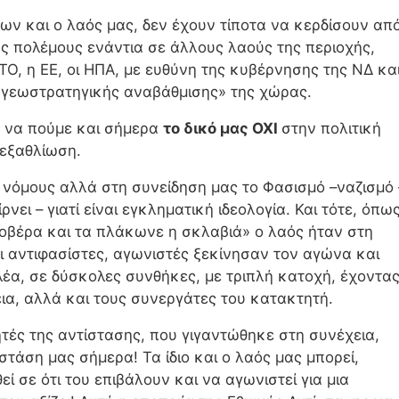
 και ο λαός μας, δεν έχουν τίποτα να κερδίσουν απ
ς πολέμους ενάντια σε άλλους λαούς της περιοχής,
Ο, η ΕΕ, οι ΗΠΑ, με ευθύνη της κυβέρνησης της ΝΔ κα
«γεωστρατηγικής αναβάθμισης» της χώρας.
, να πούμε και σήμερα
το δικό μας ΟΧΙ
στην πολιτική
 εξαθλίωση.
νόμους αλλά στη συνείδηση μας το Φασισμό –ναζισμό 
νει – γιατί είναι εγκληματική ιδεολογία. Και τότε, όπω
φοβέρα και τα πλάκωνε η σκλαβιά» ο λαός ήταν στη
 αντιφασίστες, αγωνιστές ξεκίνησαν τον αγώνα και
λέα, σε δύσκολες συνθήκες, με τριπλή κατοχή, έχοντα
ια, αλλά και τους συνεργάτες του κατακτητή.
ητές της αντίστασης, που γιγαντώθηκε στη συνέχεια,
στάση μας σήμερα! Τα ίδιο και ο λαός μας μπορεί,
ί σε ότι του επιβάλουν και να αγωνιστεί για μια