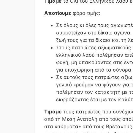
Τιμάμε
το ΟΧΙ του Ελληνικού λαού ε
Αποτίουμε
φόρο τιμής:
Σε όλους κι όλες τους αγωνιστ
συμμετείχαν στο δίκαιο αγώνα,
ζωή τους για τα δίκαια και τη λ
Στους
πατριώτες αξιωματικούς 
ελληνικού λαού πολέμησαν απέ
φυγή, μη υπακούοντας στις εν
για υποχώρηση από τα σύνορα 
Σε αυτούς τους πατριώτες αξι
γενικό «ρεύμα» να φύγουν για 
πολέμησαν τον κατακτητή με το
εκφράζοντας έτσι με τον καλύτ
Τιμάμε
τους πατριώτες που συνέχισ
από τη Μέση Ανατολή από τους οποί
στα «σύρματα» από τους Βρετανούς 