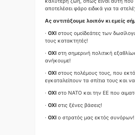
καλύτερη ζωή, όπως είναι αυτή που τ
αποτελέσει φάρο ειδικά για τα στε
Ας αντιτάξουμε λοιπόν κι εμείς σήμ
·
ΟΧΙ
στους ομοϊδεάτες των δωσίλο
τους κατακτητές!
·
ΟΧΙ
στη σημερινή πολιτική εξαθλίωσ
ανήκουμε!
·
ΟΧΙ
στους πολέμους τους, που εκτ
εγκαταλείπουν τα σπίτια τους και να
·
ΟΧΙ
στο ΝΑΤΟ και την ΕΕ που αιμα
·
ΟΧΙ
στις ξένες βάσεις!
·
ΟΧΙ
ο στρατός μας εκτός συνόρων!