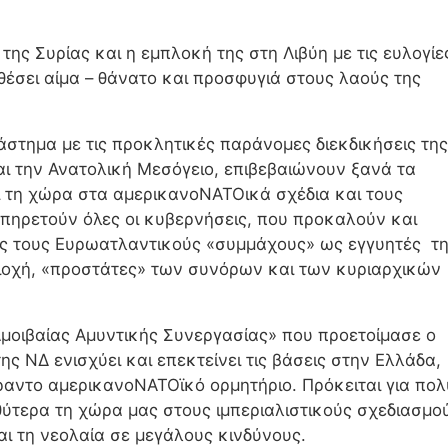
της Συρίας και η εμπλοκή της στη Λιβύη με τις ευλογίε
θέσει αίμα – θάνατο και προσφυγιά στους λαούς της
διάστημα με τις προκλητικές παράνομες διεκδικήσεις της
αι την Ανατολική Μεσόγειο, επιβεβαιώνουν ξανά τα
ι τη χώρα στα αμερικανοΝΑΤΟικά σχέδια και τους
υπηρετούν όλες οι κυβερνήσεις, που προκαλούν και
ας τους Ευρωατλαντικούς «συμμάχους» ως εγγυητές τ
ριοχή, «προστάτες» των συνόρων και των κυριαρχικών
μοιβαίας Αμυντικής Συνεργασίας» που προετοίμασε ο
ς ΝΔ ενισχύει και επεκτείνει τις βάσεις στην Ελλάδα,
αντο αμερικανοΝΑΤΟϊκό ορμητήριο. Πρόκειται για πολ
θύτερα τη χώρα μας στους ιμπεριαλιστικούς σχεδιασμο
ι τη νεολαία σε μεγάλους κινδύνους.