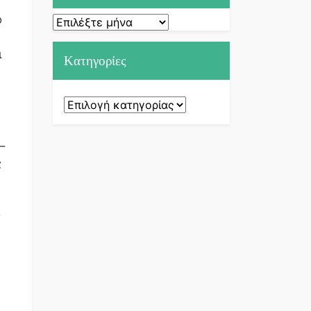
ό
Ιστορικό
ι
Kατηγορίες
Kατηγορίες
–
ς
ς