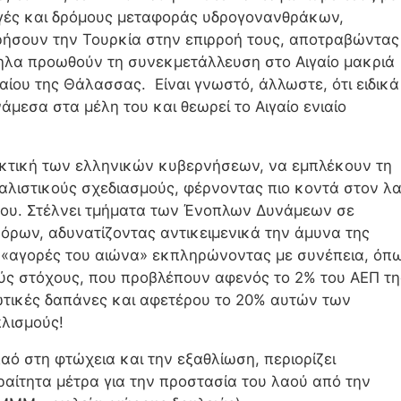
πηγές και δρόμους μεταφοράς υδρογονανθράκων,
ηρήσουν την Τουρκία στην επιρροή τους, αποτραβώντας
ηλα προωθούν τη συνεκμετάλλευση στο Αιγαίο μακριά
καίου της Θάλασσας. Είναι γνωστό, άλλωστε, ότι ειδικά
μεσα στα μέλη του και θεωρεί το Αιγαίο ενιαίο
ακτική των ελληνικών κυβερνήσεων, να εμπλέκουν τη
ιαλιστικούς σχεδιασμούς, φέρνοντας πιο κοντά στον λ
μου. Στέλνει τμήματα των Ένοπλων Δυνάμεων σε
νόρων, αδυνατίζοντας αντικειμενικά την άμυνα της
 «αγορές του αιώνα» εκπληρώνοντας με συνέπεια, όπ
ούς στόχους, που προβλέπουν αφενός το 2% του ΑΕΠ τη
ιωτικές δαπάνες και αφετέρου το 20% αυτών των
πλισμούς!
ό στη φτώχεια και την εξαθλίωση, περιορίζει
ραίτητα μέτρα για την προστασία του λαού από την