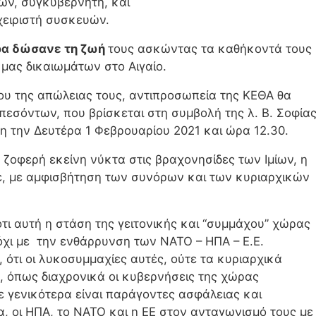
ών, συγκυβερνήτη, και
χειριστή συσκευών.
ερα δώσανε τη ζωή
τους ασκώντας τα καθήκοντά τους
μας δικαιωμάτων στο Αιγαίο.
ίου της απώλειας τους, αντιπροσωπεία της ΚΕΘΑ θα
πεσόντων, που βρίσκεται στη συμβολή της λ. Β. Σοφία
η την Δευτέρα 1 Φεβρουαρίου 2021 και ώρα 12.30.
η ζοφερή εκείνη νύκτα στις βραχονησίδες των Ιμίων, η
ε, με αμφισβήτηση των συνόρων και των κυριαρχικών
ότι αυτή η στάση της γειτονικής και “συμμάχου” χώρας
 όχι με την ενθάρρυνση των ΝΑΤΟ – ΗΠΑ – Ε.Ε.
ότι οι λυκοσυμμαχίες αυτές, ούτε τα κυριαρχικά
, όπως διαχρονικά οι κυβερνήσεις της χώρας
ε γενικότερα είναι παράγοντες ασφάλειας και
α, οι ΗΠΑ, το ΝΑΤΟ και η ΕΕ στον ανταγωνισμό τους με