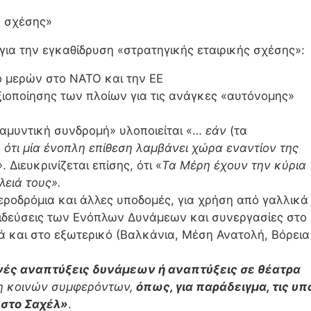
ς σχέσης»
ια την εγκαθίδρυση «στρατηγικής εταιρικής σχέσης»:
ο μερών στο ΝΑΤΟ και την ΕΕ
αξιοποίησης των πλοίων για τις ανάγκες «αυτόνομης»
 αμυντική συνδρομή» υλοποιείται «…
εάν
(τα
 ότι μία ένοπλη επίθεση λαμβάνει χώρα εναντίον της
»
. Διευκρινίζεται επίσης, ότι «
Τα Μέρη έχουν την κύρια
λειά τους».
αεροδρόμια και άλλες υποδομές, για χρήση από γαλλικά
δεύσεις των Ενόπλων Δυνάμεων και συνεργασίες στο
λά και στο εξωτερικό (Βαλκάνια, Μέση Ανατολή, Βόρεια
νές αναπτύξεις δυνάμεων ή αναπτύξεις σε θέατρα
η κοινών συμφερόντων,
όπως, για παράδειγμα, τις υπ
 στο Σαχέλ»
.