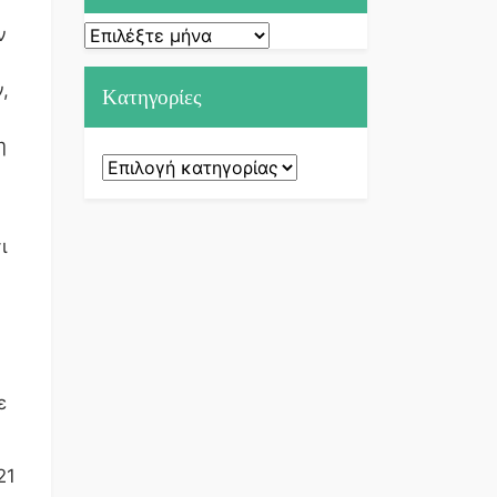
ν
Ιστορικό
,
Kατηγορίες
η
Kατηγορίες
ι
ε
21