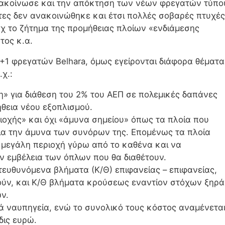
ανακοίνωσε και την απόκτηση των νέων φρεγατών τύπο
τες δεν ανακοινώθηκε και έτσι πολλές σοβαρές πτυχές
πχ το ζήτημα της προμήθειας πλοίων «ενδιάμεσης
τος κ.α.
1 φρεγατών Belhara, όμως εγείρονται διάφορα θέματα
χ.:
» για διάθεση του 2% του ΑΕΠ σε πολεμικές δαπάνες
ήθεια νέου εξοπλισμού.
οχής» και όχι «άμυνα σημείου» όπως τα πλοία που
για την άμυνα των συνόρων της. Επομένως τα πλοία
 μεγάλη περιοχή γύρω από το καθένα και να
ν εμβέλεια των όπλων που θα διαθέτουν.
τευθυνόμενα βλήματα (Κ/Θ) επιφανείας – επιφανείας,
ύν, και Κ/Θ βλήματα κρούσεως εναντίον στόχων ξηρά
ν.
 ναυπηγεία, ενώ το συνολικό τους κόστος αναμένετα
δις ευρώ.