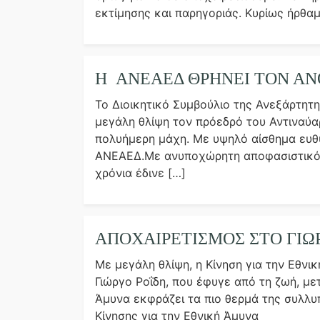
εκτίμησης και παρηγοριάς. Κυρίως ήρθα
Η ΑΝΕΑΕΔ ΘΡΗΝΕΊ ΤΟΝ Ά
Το Διοικητικό Συμβούλιο της Ανεξάρτη
μεγάλη θλίψη τον πρόεδρό του Αντιναύαρ
πολυήμερη μάχη. Με υψηλό αίσθημα ευθύ
ΑΝΕΑΕΔ.Με ανυποχώρητη αποφασιστικότ
χρόνια έδινε […]
ΑΠΟΧΑΙΡΕΤΙΣΜΌΣ ΣΤΟ ΓΙΏΡΓ
Με μεγάλη θλίψη, η Κίνηση για την Εθν
Γιώργο Ροΐδη, που έφυγε από τη ζωή, με
Άμυνα εκφράζει τα πιο θερμά της συλλυπ
Κίνησης για την Εθνική Άμυνα