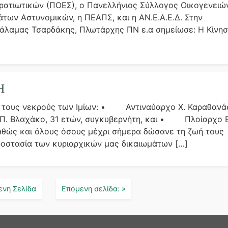
ατιωτικών (ΠΟΕΣ), ο Πανελλήνιος Σύλλογος Οικογενειώ
ων Αστυνομικών, η ΠΕΑΠΣ, και η ΑΝ.Ε.Α.Ε.Δ. Στην
άλαμας Τσαρδάκης, Πλωτάρχης ΠΝ ε.α σημείωσε: Η Κίνη
Η
ας τους νεκρούς των Ιμίων: • Αντιναύαρχο Χ. Καραθανά
. Βλαχάκο, 31 ετών, συγκυβερνήτη, και • Πλοίαρχο Ε
καθώς και όλους όσους μέχρι σήμερα δώσανε τη ζωή τους
ροστασία των κυριαρχικών μας δικαιωμάτων […]
ενη Σελίδα
Επόμενη σελίδα: »