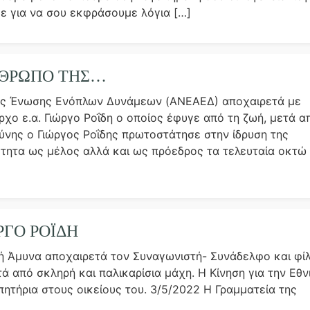
με για να σου εκφράσουμε λόγια […]
ΝΘΡΩΠΌ ΤΗΣ…
της Ένωσης Ενόπλων Δυνάμεων (AΝΕΑΕΔ) αποχαιρετά με
χο ε.α. Γιώργο Ροΐδη ο οποίος έφυγε από τη ζωή, μετά α
νης ο Γιώργος Ροΐδης πρωτοστάτησε στην ίδρυση της
ητα ως μέλος αλλά και ως πρόεδρος τα τελευταία οκτώ
Ο ΡΟΪ́ΔΗ
ική Άμυνα αποχαιρετά τον Συναγωνιστή- Συνάδελφο και φί
τά από σκληρή και παλικαρίσια μάχη. Η Κίνηση για την Εθν
ητήρια στους οικείους του. 3/5/2022 Η Γραμματεία της